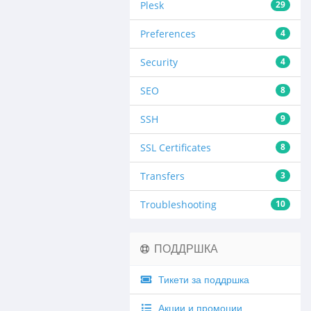
Plesk
29
Preferences
4
Security
4
SEO
8
SSH
9
SSL Certificates
8
Transfers
3
Troubleshooting
10
ПОДДРШКА
Тикети за поддршка
Акции и промоции