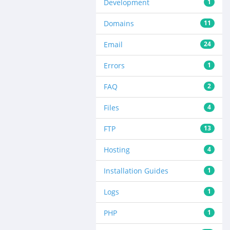
Development
1
Domains
11
Email
24
Errors
1
FAQ
2
Files
4
FTP
13
Hosting
4
Installation Guides
1
Logs
1
PHP
1