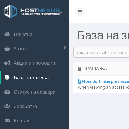
База на 
Почетна
Store
Акции и промоции
ПРАШАЊА
База на знаења
How do I interpret acce
When viewing an access log,
Статус на сервери
Заработка
Контакт