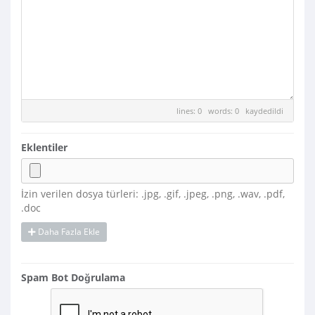
lines: 0 words: 0
kaydedildi
Eklentiler
İzin verilen dosya türleri: .jpg, .gif, .jpeg, .png, .wav, .pdf,
.doc
Daha Fazla Ekle
Spam Bot Doğrulama