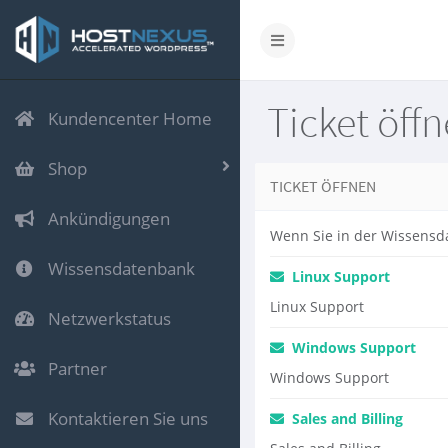
Ticket öff
Kundencenter Home
Shop
TICKET ÖFFNEN
Ankündigungen
Wenn Sie in der Wissensda
Wissensdatenbank
Linux Support
Linux Support
Netzwerkstatus
Windows Support
Partner
Windows Support
Kontaktieren Sie uns
Sales and Billing