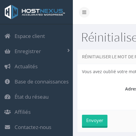
Réinitialis
Espace client
Enregistrer
RÉINITIALISER LE MOT DE
Actualités
Vous avez oublié votre mot 
Base de connaissances
Adre
État du réseau
Affiliés
Contactez-nous