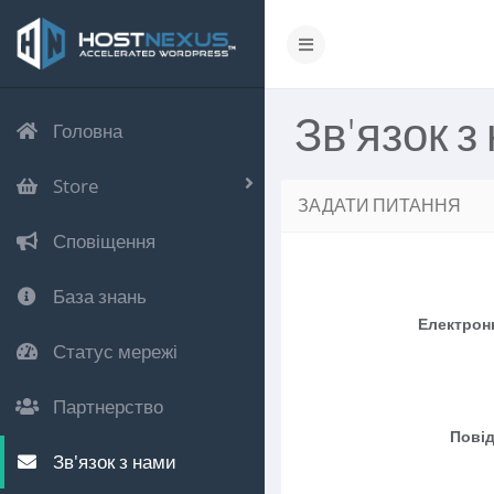
Зв'язок з
Головна
Store
ЗАДАТИ ПИТАННЯ
Сповіщення
База знань
Електрон
Статус мережі
Партнерство
Пові
Зв'язок з нами