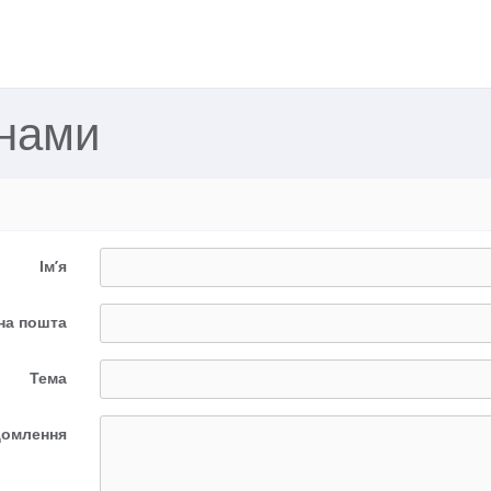
 нами
Ім’я
на пошта
Тема
домлення