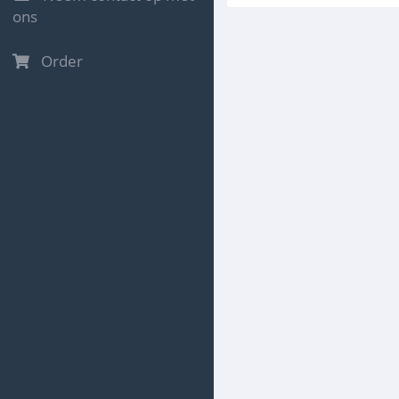
ons
Order