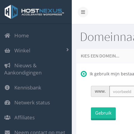
Domeinnaa
Home
Winkel
KIES EEN DOMEIN...
Nieuws &
Aankondigingen
Ik gebruik mijn best
Kennisbank
www.
Netwerk status
Gebruik
Affiliates
Neem contact op met