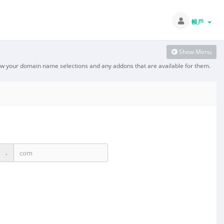
帳戶
Show Menu
ew your domain name selections and any addons that are available for them.
.