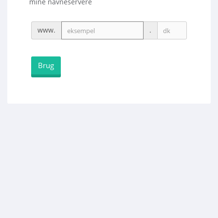
mine navneservere
www.
.
Brug