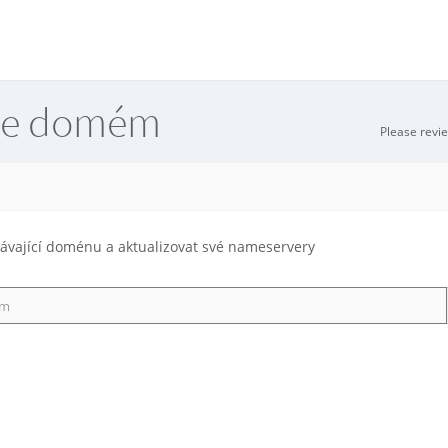
ace domém
Please revi
ávající doménu a aktualizovat své nameservery