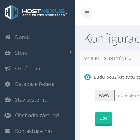
Konfigur
Domů
Store
VYBERTE SI DOMÉNU ...
Oznámení
Budu používat svou st
Databáze řešení
www.
Stav systému
Obchodní zástupci
Use
Kontaktujte nás