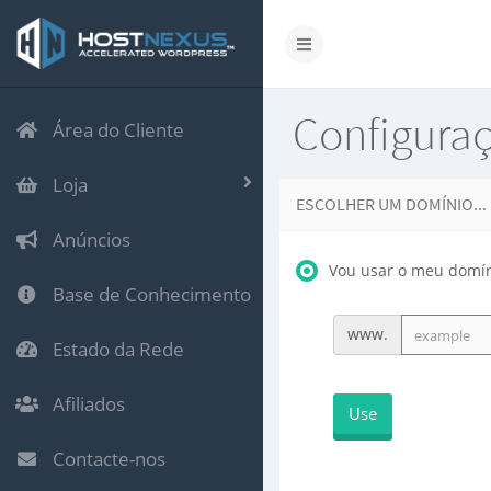
Configura
Área do Cliente
Loja
ESCOLHER UM DOMÍNIO...
Anúncios
Vou usar o meu domíni
Base de Conhecimento
www.
Estado da Rede
Afiliados
Use
Contacte-nos