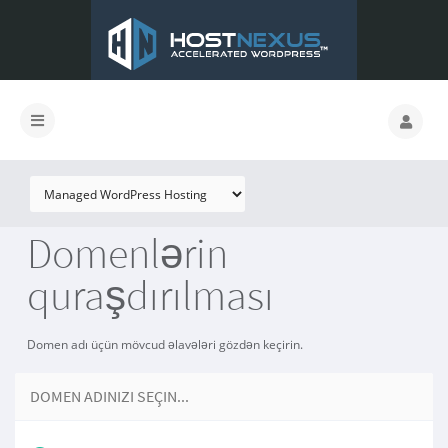
Domenlərin
quraşdırılması
Domen adı üçün mövcud əlavələri gözdən keçirin.
DOMEN ADINIZI SEÇIN...