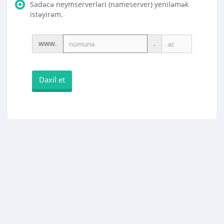
Sadəcə neymserverləri (nameserver) yeniləmək
istəyirəm.
www.
.
Daxil et